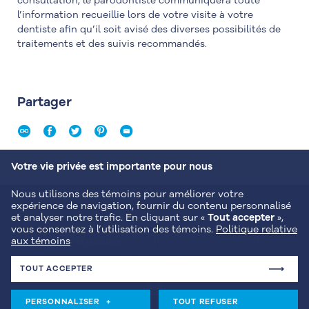
consultation, le parodontiste communiquera toute
l’information recueillie lors de votre visite à votre
dentiste afin qu’il soit avisé des diverses possibilités de
traitements et des suivis recommandés.
Partager
Votre vie privée est importante pour nous
Nous utilisons des témoins pour améliorer votre
expérience de navigation, fournir du contenu personnalisé
et analyser notre trafic. En cliquant sur «
Tout accepter
»,
Tous droits réservés
©
2026 Spécialistes Dentaires et Implantologie du
vous consentez à l’utilisation des témoins.
Politique relative
Saguenay
aux témoins
Conception et réalisation :
Nubee
|
Politique de confidentialité
|
Mes
préférences cookies
TOUT ACCEPTER
PERSONNALISER
+
TOUT REFUSER