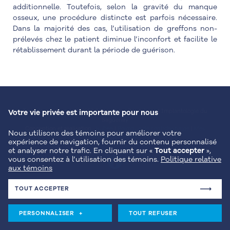
additionnelle. Toutefois, selon la gravité du manque
osseux, une procédure distincte est parfois nécessaire.
Dans la majorité des cas, l’utilisation de greffons non-
prélevés chez le patient diminue l’inconfort et facilite le
rétablissement durant la période de guérison.
Tous droits réservés
©
2026 Spécialistes Dentaires et Implantologie du
Votre vie privée est importante pour nous
Saguenay
Conception et réalisation :
Nubee
|
Politique de confidentialité
|
Mes
Nous utilisons des témoins pour améliorer votre
préférences cookies
expérience de navigation, fournir du contenu personnalisé
et analyser notre trafic. En cliquant sur «
Tout accepter
»,
vous consentez à l’utilisation des témoins.
Politique relative
aux témoins
TOUT ACCEPTER
PERSONNALISER
+
TOUT REFUSER